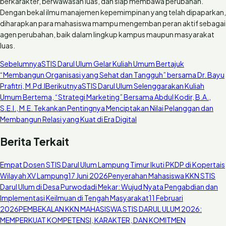
berkarakter, berwawasan luas, dan siap membawa perubahan.
Dengan bekal ilmu manajemen kepemimpinan yang telah dipaparkan,
diharapkan para mahasiswa mampu mengemban peran aktif sebagai
agen perubahan, baik dalam lingkup kampus maupun masyarakat
luas.
Sebelumnya
STIS Darul Ulum Gelar Kuliah Umum Bertajuk
“Membangun Organisasi yang Sehat dan Tangguh” bersama Dr. Bayu
Prafitri, M.Pd.I
Berikutnya
STIS Darul Ulum Selenggarakan Kuliah
Umum Bertema, “Strategi Marketing” Bersama Abdul Kodir, B.A.,
S.E.I., M.E. Tekankan Pentingnya Menciptakan Nilai Pelanggan dan
Membangun Relasi yang Kuat di Era Digital
Berita Terkait
Empat Dosen STIS Darul Ulum Lampung Timur Ikuti PKDP di Kopertais
Wilayah XV Lampung
17 Juni 2026
Penyerahan Mahasiswa KKN STIS
Darul Ulum di Desa Purwodadi Mekar: Wujud Nyata Pengabdian dan
Implementasi Keilmuan di Tengah Masyarakat
11 Februari
2026
PEMBEKALAN KKN MAHASISWA STIS DARUL ULUM 2026:
MEMPERKUAT KOMPETENSI, KARAKTER, DAN KOMITMEN