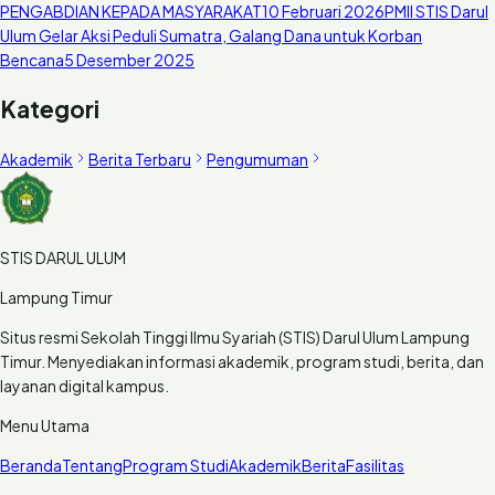
PENGABDIAN KEPADA MASYARAKAT
10 Februari 2026
PMII STIS Darul
Ulum Gelar Aksi Peduli Sumatra, Galang Dana untuk Korban
Bencana
5 Desember 2025
Kategori
Akademik
Berita Terbaru
Pengumuman
STIS DARUL ULUM
Lampung Timur
Situs resmi Sekolah Tinggi Ilmu Syariah (STIS) Darul Ulum Lampung
Timur. Menyediakan informasi akademik, program studi, berita, dan
layanan digital kampus.
Menu Utama
Beranda
Tentang
Program Studi
Akademik
Berita
Fasilitas