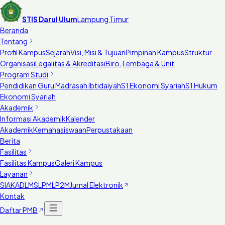
STIS Darul Ulum
Lampung Timur
Beranda
Tentang
Profil Kampus
Sejarah
Visi, Misi & Tujuan
Pimpinan Kampus
Struktur
Organisasi
Legalitas & Akreditasi
Biro, Lembaga & Unit
Program Studi
Pendidikan Guru Madrasah Ibtidaiyah
S1 Ekonomi Syariah
S1 Hukum
Ekonomi Syariah
Akademik
Informasi Akademik
Kalender
Akademik
Kemahasiswaan
Perpustakaan
Berita
Fasilitas
Fasilitas Kampus
Galeri Kampus
Layanan
SIAKAD
LMS
LPM
LP2M
Jurnal Elektronik
Kontak
Daftar PMB