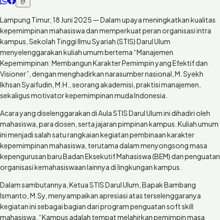
Lampung Timur, 18 Juni 2025 — Dalam upaya meningkatkan kualitas
kepemimpinan mahasiswa dan memperkuat peran organisasi intra
kampus, Sekolah Tinggi Ilmu Syariah (STIS) Darul Ulum
menyelenggarakan kuliah umum bertema “Manajemen
Kepemimpinan: Membangun Karakter Pemimpin yang Efektif dan
Visioner”, dengan menghadirkan narasumber nasional, M. Syekh
Ikhsan Syaifudin, M.H., seorang akademisi, praktisi manajemen,
sekaligus motivator kepemimpinan muda Indonesia.
Acara yang diselenggarakan di Aula STIS Darul Ulum ini dihadiri oleh
mahasiswa, para dosen, serta jajaran pimpinan kampus. Kuliah umum
ini menjadi salah satu rangkaian kegiatan pembinaan karakter
kepemimpinan mahasiswa, terutama dalam menyongsong masa
kepengurusan baru Badan Eksekutif Mahasiswa (BEM) dan penguatan
organisasi kemahasiswaan lainnya di lingkungan kampus.
Dalam sambutannya, Ketua STIS Darul Ulum, Bapak Bambang
Ismanto, M.Sy, menyampaikan apresiasi atas terselenggaranya
kegiatan ini sebagai bagian dari program penguatan soft skill
mahasiswa. “Kampus adalah tempat melahirkan pemimpin masa