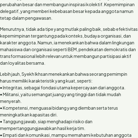
perubahan besar dan membangun inspirasi kolektif. Kepemimpinan
delegatif, yang memberi kebebasan besar kepada anggota namun
tetap dalam pengawasan.
Menurutnya, tidak ada tipe yang mutlak paling baik, sebab efektivitas
kepemimpinan tergantung pada konteks, budaya organisasi, dan
karakter anggota. Namun, ia menekankan bahwa dalam lingkungan
mahasiswa dan organisasi seperti BEM, pendekatan demokratis dan
transformasional lebih relevan untuk membangun partisipasi aktif
dan loyalitas bersama.
Lebih jauh, Syekh Ikhsan menekankan bahwa seorang pemimpin
harus memiliki karakteristik yang kuat, seperti:
• Integritas, sebagai fondasi utama kepercayaan dari anggota.
• Militansi, yaitu semangat juang yang tinggi dan tidak mudah
menyerah.
• Kompetensi, menguasai bidang yang diemban serta terus
meningkatkan kapasitas diri.
• Tanggung jawab, siap menghadapi risiko dan
mempertanggungjawabkan hasil kerja tim.
• Empati dan komunikasi, mampu memahami kebutuhan anggota