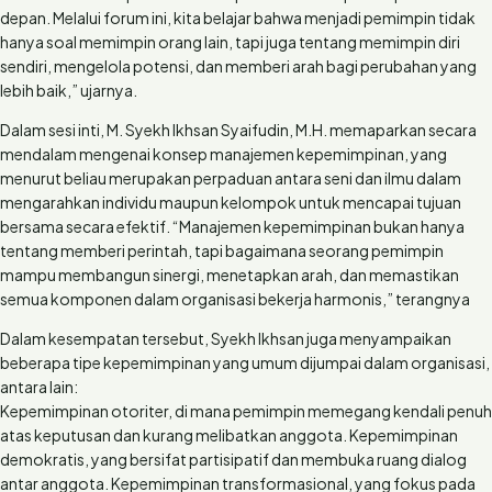
depan. Melalui forum ini, kita belajar bahwa menjadi pemimpin tidak
hanya soal memimpin orang lain, tapi juga tentang memimpin diri
sendiri, mengelola potensi, dan memberi arah bagi perubahan yang
lebih baik,” ujarnya.
Dalam sesi inti, M. Syekh Ikhsan Syaifudin, M.H. memaparkan secara
mendalam mengenai konsep manajemen kepemimpinan, yang
menurut beliau merupakan perpaduan antara seni dan ilmu dalam
mengarahkan individu maupun kelompok untuk mencapai tujuan
bersama secara efektif. “Manajemen kepemimpinan bukan hanya
tentang memberi perintah, tapi bagaimana seorang pemimpin
mampu membangun sinergi, menetapkan arah, dan memastikan
semua komponen dalam organisasi bekerja harmonis,” terangnya
Dalam kesempatan tersebut, Syekh Ikhsan juga menyampaikan
beberapa tipe kepemimpinan yang umum dijumpai dalam organisasi,
antara lain:
Kepemimpinan otoriter, di mana pemimpin memegang kendali penuh
atas keputusan dan kurang melibatkan anggota. Kepemimpinan
demokratis, yang bersifat partisipatif dan membuka ruang dialog
antar anggota. Kepemimpinan transformasional, yang fokus pada