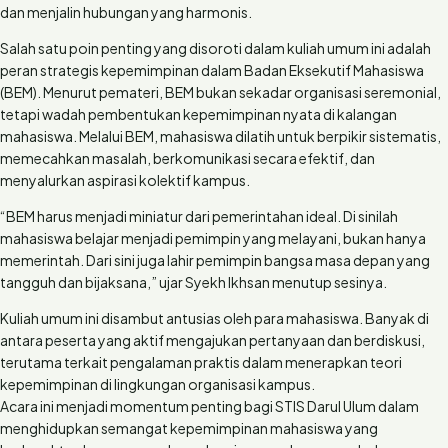
dan menjalin hubungan yang harmonis.
Salah satu poin penting yang disoroti dalam kuliah umum ini adalah
peran strategis kepemimpinan dalam Badan Eksekutif Mahasiswa
(BEM). Menurut pemateri, BEM bukan sekadar organisasi seremonial,
tetapi wadah pembentukan kepemimpinan nyata di kalangan
mahasiswa. Melalui BEM, mahasiswa dilatih untuk berpikir sistematis,
memecahkan masalah, berkomunikasi secara efektif, dan
menyalurkan aspirasi kolektif kampus.
“BEM harus menjadi miniatur dari pemerintahan ideal. Di sinilah
mahasiswa belajar menjadi pemimpin yang melayani, bukan hanya
memerintah. Dari sini juga lahir pemimpin bangsa masa depan yang
tangguh dan bijaksana,” ujar Syekh Ikhsan menutup sesinya.
Kuliah umum ini disambut antusias oleh para mahasiswa. Banyak di
antara peserta yang aktif mengajukan pertanyaan dan berdiskusi,
terutama terkait pengalaman praktis dalam menerapkan teori
kepemimpinan di lingkungan organisasi kampus.
Acara ini menjadi momentum penting bagi STIS Darul Ulum dalam
menghidupkan semangat kepemimpinan mahasiswa yang