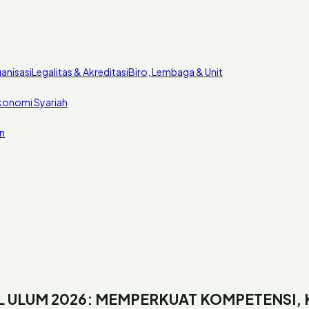
anisasi
Legalitas & Akreditasi
Biro, Lembaga & Unit
konomi Syariah
n
L ULUM 2026: MEMPERKUAT KOMPETENSI,