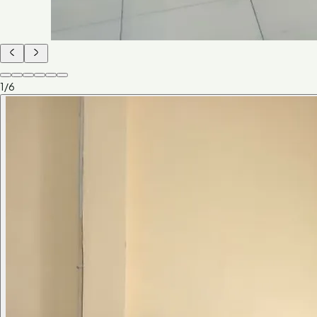
1
/
6