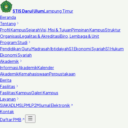
STIS Darul Ulum
Lampung Timur
Beranda
Tentang
Profil Kampus
Sejarah
Visi, Misi & Tujuan
Pimpinan Kampus
Struktur
Organisasi
Legalitas & Akreditasi
Biro, Lembaga & Unit
Program Studi
Pendidikan Guru Madrasah Ibtidaiyah
S1 Ekonomi Syariah
S1 Hukum
Ekonomi Syariah
Akademik
Informasi Akademik
Kalender
Akademik
Kemahasiswaan
Perpustakaan
Berita
Fasilitas
Fasilitas Kampus
Galeri Kampus
Layanan
SIAKAD
LMS
LPM
LP2M
Jurnal Elektronik
Kontak
Daftar PMB