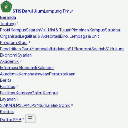
STIS Darul Ulum
Lampung Timur
Beranda
Tentang
Profil Kampus
Sejarah
Visi, Misi & Tujuan
Pimpinan Kampus
Struktur
Organisasi
Legalitas & Akreditasi
Biro, Lembaga & Unit
Program Studi
Pendidikan Guru Madrasah Ibtidaiyah
S1 Ekonomi Syariah
S1 Hukum
Ekonomi Syariah
Akademik
Informasi Akademik
Kalender
Akademik
Kemahasiswaan
Perpustakaan
Berita
Fasilitas
Fasilitas Kampus
Galeri Kampus
Layanan
SIAKAD
LMS
LPM
LP2M
Jurnal Elektronik
Kontak
Daftar PMB