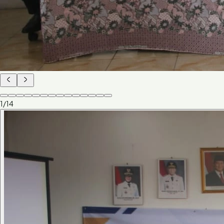
1
/
14