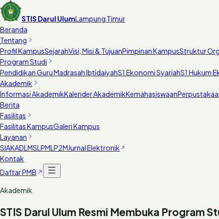
STIS Darul Ulum
Lampung Timur
Beranda
Tentang
Profil Kampus
Sejarah
Visi, Misi & Tujuan
Pimpinan Kampus
Struktur Org
Program Studi
Pendidikan Guru Madrasah Ibtidaiyah
S1 Ekonomi Syariah
S1 Hukum E
Akademik
Informasi Akademik
Kalender Akademik
Kemahasiswaan
Perpustakaa
Berita
Fasilitas
Fasilitas Kampus
Galeri Kampus
Layanan
SIAKAD
LMS
LPM
LP2M
Jurnal Elektronik
Kontak
Daftar PMB
Akademik
STIS Darul Ulum Resmi Membuka Program Stu