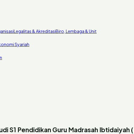
anisasi
Legalitas & Akreditasi
Biro, Lembaga & Unit
konomi Syariah
n
di S1 Pendidikan Guru Madrasah Ibtidaiyah 