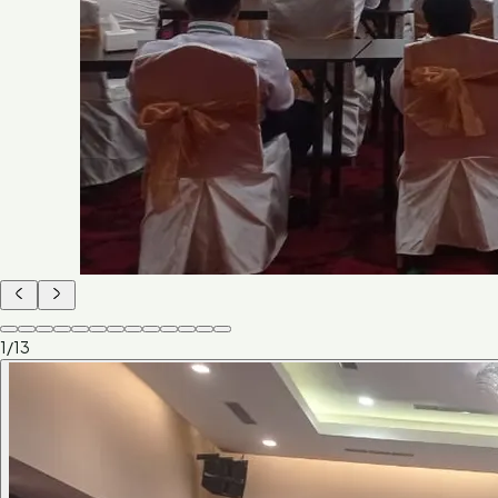
1
/
13