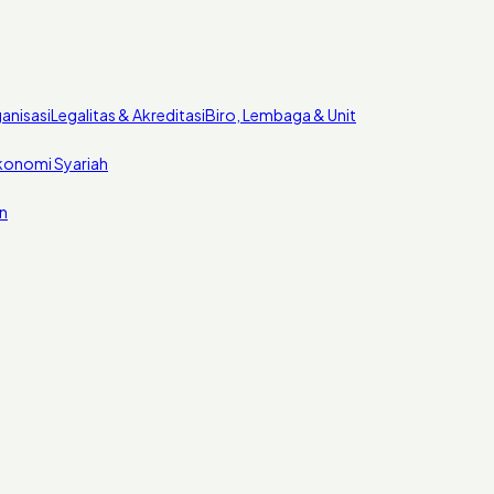
anisasi
Legalitas & Akreditasi
Biro, Lembaga & Unit
konomi Syariah
n