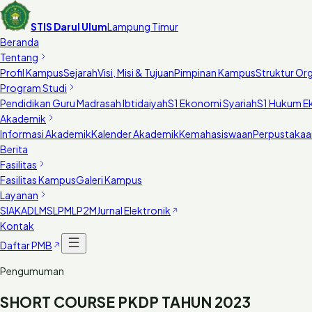
STIS Darul Ulum
Lampung Timur
Beranda
Tentang
Profil Kampus
Sejarah
Visi, Misi & Tujuan
Pimpinan Kampus
Struktur Org
Program Studi
Pendidikan Guru Madrasah Ibtidaiyah
S1 Ekonomi Syariah
S1 Hukum E
Akademik
Informasi Akademik
Kalender Akademik
Kemahasiswaan
Perpustakaa
Berita
Fasilitas
Fasilitas Kampus
Galeri Kampus
Layanan
SIAKAD
LMS
LPM
LP2M
Jurnal Elektronik
Kontak
Daftar PMB
Pengumuman
SHORT COURSE PKDP TAHUN 2023