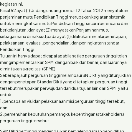
kegiatan ini.
Pasal 52 ayat (1) Undang undang nomor 12 Tahun 2012 menyatakan
penjaminan mutu Pendidikan Tinggi merupakan kegiatan sistemik
untuk meningkatkan mutu Pendidikan Tinggi secara berencana dan
berkelanjutan, dan ayat (2) menyatakan Penjaminan mutu
sebagaimana dimaksud pada ayat (1) dilakukan melalui penetapan,
pelaksanaan, evaluasi, pengendalian, dan peningkatan standar
Pendidikan Tinggi.
Tujuan ini hanya dapat dicapai apabila setiap perguruan tinggi telah
mengimplementasikan SPMI dengan baik dan benar, dan luarannya
dimintakan akreditasi (SPME).
Seberapa jauh perguruan tinggi melampaui SN Dikti yang ditunjukkan
dengan penetapan Standar Dikti yang ditetapkan perguruan tinggi
tersebut merupakan perwujudan dari dua tujuan lain dari SPMI, yaitu
untuk:
1. pencapaian visi dan pelaksanaan misi perguruan tinggi tersebut,
dan
2. pemenuhan kebutuhan pemangku kepentingan (stakeholders)
perguruan tinggi tersebut.
SPM Dikti berfungsi mengendalikan penyelenggaraan pendidikan