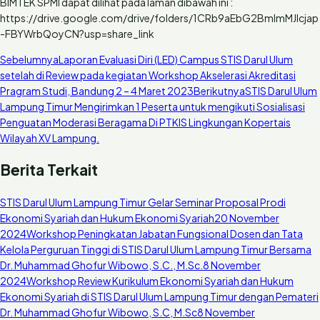
BIMTEK SPMI dapat dilihat pada laman dibawah ini :
https://drive.google.com/drive/folders/1CRb9aEbG2BmImMJlcjap
-FBYWrbQoyCN?usp=share_link
Sebelumnya
Laporan Evaluasi Diri (LED) Campus STIS Darul Ulum
setelah di Review pada kegiatan Workshop Akselerasi Akreditasi
Pragram Studi, Bandung 2 – 4 Maret 2023
Berikutnya
STIS Darul Ulum
Lampung Timur Mengirimkan 1 Peserta untuk mengikuti Sosialisasi
Penguatan Moderasi Beragama Di PTKIS Lingkungan Kopertais
Wilayah XV Lampung.
Berita Terkait
STIS Darul Ulum Lampung Timur Gelar Seminar Proposal Prodi
Ekonomi Syariah dan Hukum Ekonomi Syariah
20 November
2024
Workshop Peningkatan Jabatan Fungsional Dosen dan Tata
Kelola Perguruan Tinggi di STIS Darul Ulum Lampung Timur Bersama
Dr. Muhammad Ghofur Wibowo, S.C., M.Sc.
8 November
2024
Workshop Review Kurikulum Ekonomi Syariah dan Hukum
Ekonomi Syariah di STIS Darul Ulum Lampung Timur dengan Pemateri
Dr. Muhammad Ghofur Wibowo, S.C, M.Sc
8 November