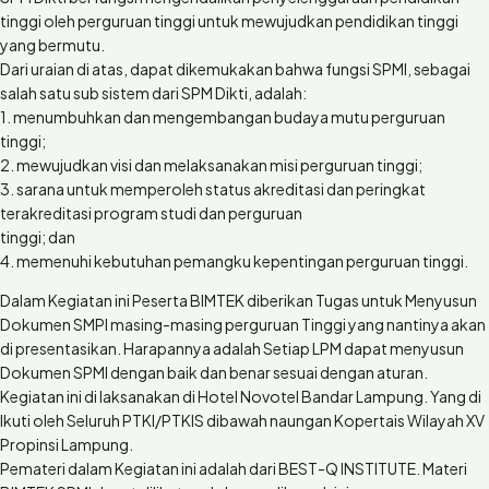
tinggi oleh perguruan tinggi untuk mewujudkan pendidikan tinggi
yang bermutu.
Dari uraian di atas, dapat dikemukakan bahwa fungsi SPMI, sebagai
salah satu sub sistem dari SPM Dikti, adalah:
1. menumbuhkan dan mengembangan budaya mutu perguruan
tinggi;
2. mewujudkan visi dan melaksanakan misi perguruan tinggi;
3. sarana untuk memperoleh status akreditasi dan peringkat
terakreditasi program studi dan perguruan
tinggi; dan
4. memenuhi kebutuhan pemangku kepentingan perguruan tinggi.
Dalam Kegiatan ini Peserta BIMTEK diberikan Tugas untuk Menyusun
Dokumen SMPI masing-masing perguruan Tinggi yang nantinya akan
di presentasikan. Harapannya adalah Setiap LPM dapat menyusun
Dokumen SPMI dengan baik dan benar sesuai dengan aturan.
Kegiatan ini di laksanakan di Hotel Novotel Bandar Lampung. Yang di
Ikuti oleh Seluruh PTKI/PTKIS dibawah naungan Kopertais Wilayah XV
Propinsi Lampung.
Pemateri dalam Kegiatan ini adalah dari BEST-Q INSTITUTE. Materi