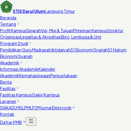
STIS Darul Ulum
Lampung Timur
Beranda
Tentang
Profil Kampus
Sejarah
Visi, Misi & Tujuan
Pimpinan Kampus
Struktur
Organisasi
Legalitas & Akreditasi
Biro, Lembaga & Unit
Program Studi
Pendidikan Guru Madrasah Ibtidaiyah
S1 Ekonomi Syariah
S1 Hukum
Ekonomi Syariah
Akademik
Informasi Akademik
Kalender
Akademik
Kemahasiswaan
Perpustakaan
Berita
Fasilitas
Fasilitas Kampus
Galeri Kampus
Layanan
SIAKAD
LMS
LPM
LP2M
Jurnal Elektronik
Kontak
Daftar PMB