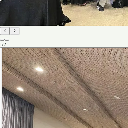
1
/
2