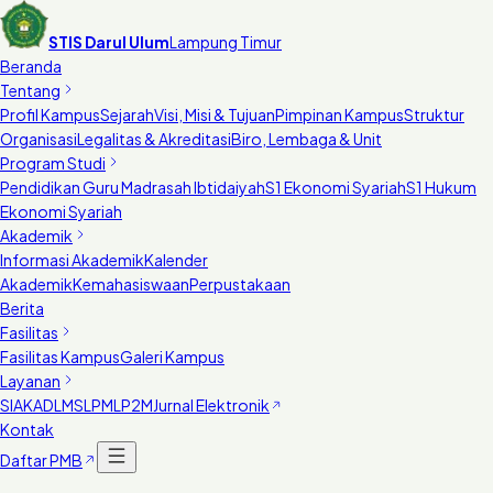
STIS Darul Ulum
Lampung Timur
Beranda
Tentang
Profil Kampus
Sejarah
Visi, Misi & Tujuan
Pimpinan Kampus
Struktur
Organisasi
Legalitas & Akreditasi
Biro, Lembaga & Unit
Program Studi
Pendidikan Guru Madrasah Ibtidaiyah
S1 Ekonomi Syariah
S1 Hukum
Ekonomi Syariah
Akademik
Informasi Akademik
Kalender
Akademik
Kemahasiswaan
Perpustakaan
Berita
Fasilitas
Fasilitas Kampus
Galeri Kampus
Layanan
SIAKAD
LMS
LPM
LP2M
Jurnal Elektronik
Kontak
Daftar PMB